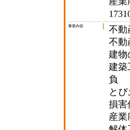
産業
1731
事業内容
不動
不動
建物
建築
負
とび
損害
産業
解体