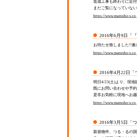
造成工事も終わりに近付
まだご覧になっていない
https://www.marusho-s.co.
2016年6月9日
「『
お待たせ致しました!!遂
https://www.marusho-s.co.j
2016年4月22日
「
明日4/23(土)より、現
既にお問い合わせや予約
是非お気軽に現地へお越
https://www.marusho-s.co.
2016年3月5日
「つ
新規物件、つる・るの国