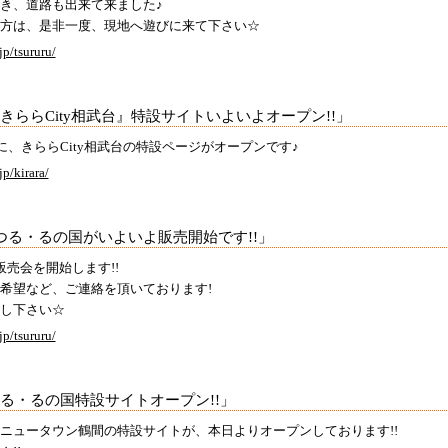
き、道路も出来て来ました♪
方は、是非一度、現地へ遊びに来て下さい☆
jp/tsururu/
きららCity相武台』特設サイトいよいよオープン!!」
に、きららCity相武台の特設ページがオープンです♪
p/kirara/
つる・るの国がいよいよ販売開始です!!」
地販売会を開始します!!
希望など、ご連絡を頂いております!
し下さい☆
jp/tsururu/
る・るの国特設サイトオープン!!」
ニュータウン鶴間の特設サイトが、本日よりオープンしております!!