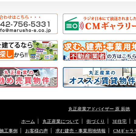
丸正産業アドバイザー 原 辰徳
ホーム
丸正産業について
街づくり
3E住宅
施工事例
お客様の声
求む建売・事業用地情報
CMギャラ