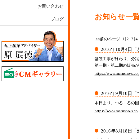
お問い合わせ
お知らせ一
ブログ
<<前のページ
1
2
3
4
2016年10月4日
「
舗装工事が終わり、分譲
第一期・第二期の販売が
https://www.marusho-s.co.j
2016年9月10日
「
本日より、つる・るの国
https://www.marusho-s.co.
2016年8月18日
「