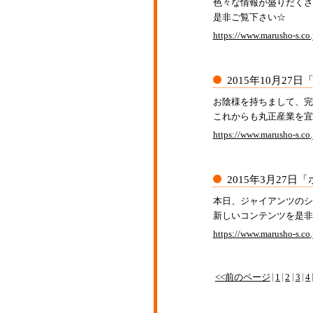
色々な情報が盛りだくさん
是非ご覧下さい☆
https://www.marusho-s.co.
2015年10月27日
お陰様を持ちまして、完
これからも丸正産業を宜
https://www.marusho-s.co.
2015年3月27日
「
本日、ジャイアンツのシ
新しいコンテンツを是非
https://www.marusho-s.co.
<<前のページ
1
2
3
4