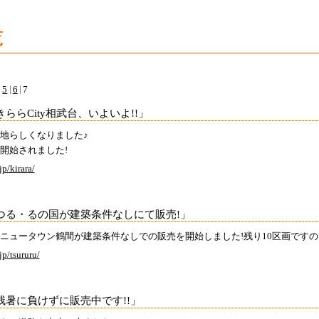
覧
5
6
7
きららCity相武台、いよいよ!!」
地らしくなりました♪
開始されました!
p/kirara/
つる・るの国が建築条件なしにて販売!」
ニュータウン鶴間が建築条件なしでの販売を開始しました!残り10区画です
jp/tsururu/
残暑に負けずに販売中です!!」