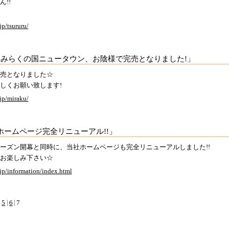
!!
jp/tsururu/
「みらくの国ニュータウン、お陰様で完売となりました!」
売となりました☆
しくお願い致します!
jp/miraku/
ホームページ完全リニューアル!!」
ーズン開幕と同時に、当社ホームページも完全リニューアルしました!!
お楽しみ下さい☆
jp/information/index.html
5
6
7