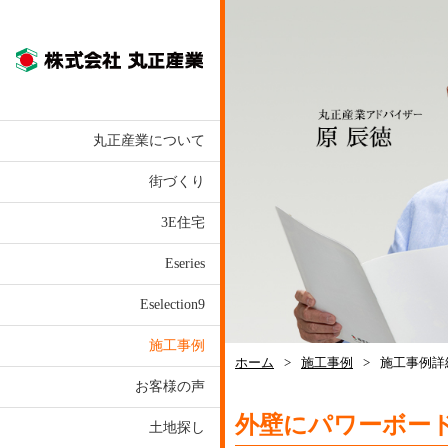
株式会社丸正産業
丸正産業について
街づくり
3E住宅
Eseries
Eselection9
施工事例
ホーム
>
施工事例
>
施工事例詳
お客様の声
外壁にパワーボー
土地探し