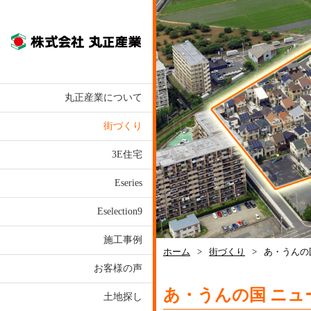
株式会社丸正産業
丸正産業について
街づくり
3E住宅
Eseries
Eselection9
施工事例
ホーム
>
街づくり
>
あ・うんの
お客様の声
あ・うんの国 ニュ
土地探し