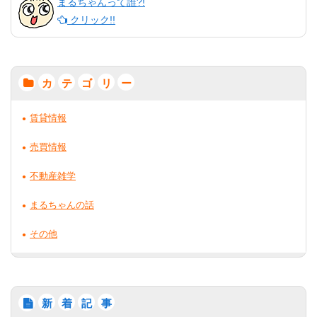
まるちゃんって誰?!
クリック!!
カ
テ
ゴ
リ
ー
賃貸情報
売買情報
不動産雑学
まるちゃんの話
その他
新
着
記
事