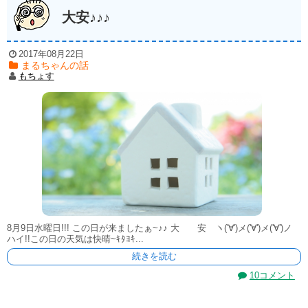
大安♪♪♪
2017年08月22日
まるちゃんの話
もちょす
8月9日水曜日!!! この日が来ましたぁ~♪♪ 大 安 ヽ('∀')メ('∀')メ('∀')ノ
ハイ!!この日の天気は快晴~ｷﾀﾖｷ...
続きを読む
10コメント