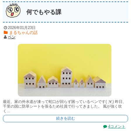
何でもやる課
2026年01月23日
まるちゃんの話
ベン
最近、家の外水道が凍って蛇口が回らず困っているベンです( ;∀;) 昨日、
千里の国に防草シートを張るため社員で行ってきました。 風が強く吹
く...
続きを読む
4コメント