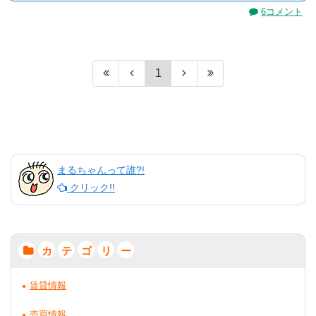
6コメント
1
まるちゃんって誰?!
クリック!!
カ
テ
ゴ
リ
ー
賃貸情報
売買情報