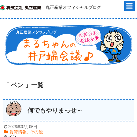
丸正産業オフィシャルブログ
「 ベン 」一覧
何でもやりまっせ～
2026年07月06日
賃貸情報
,
その他
ベン