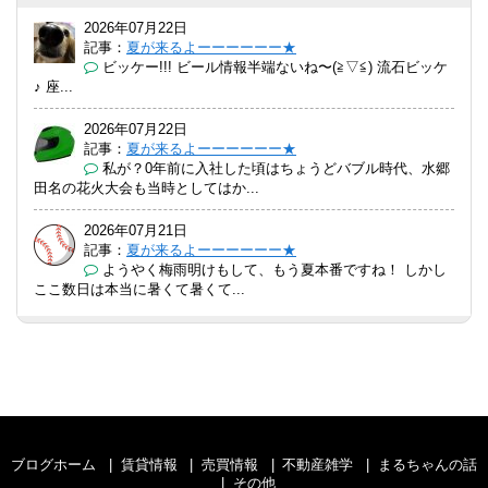
2026年07月22日
記事：
夏が来るよーーーーーー★
ビッケー!!! ビール情報半端ないね〜(⁠≧⁠▽⁠≦⁠) 流石ビッケ
♪ 座...
2026年07月22日
記事：
夏が来るよーーーーーー★
私が？0年前に入社した頃はちょうどバブル時代、水郷
田名の花火大会も当時としてはか...
2026年07月21日
記事：
夏が来るよーーーーーー★
ようやく梅雨明けもして、もう夏本番ですね！ しかし
ここ数日は本当に暑くて暑くて...
ブログホーム
賃貸情報
売買情報
不動産雑学
まるちゃんの話
その他