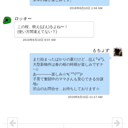
2019年8月10日 1:34 AM
ロッキー
この桜、映え(ばえ)るよね〜！
(使い方間違えてない？)
2019年8月10日 9:07 AM
もちょす
まだ始まったばかりの夏だけど…(((◞( ･ิ౪･ิ)◟
大型新物件は春の桜の時期が楽しみですナ
~☆
あ――――楽しみ☆٩( ⺤◊⺤)۶
子育て奮闘中のママさんも安心できる分譲
地♪
沢山のお問合せ…お待ちしております☆
2019年8月10日 11:17 AM