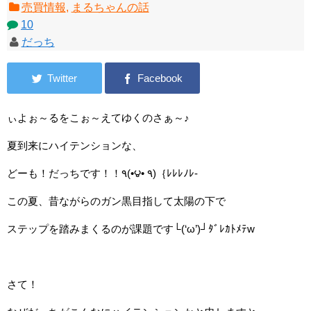
売買情報
,
まるちゃんの話
10
だっち
ぃよぉ～るをこぉ～えてゆくのさぁ～♪
夏到来にハイテンションな、
どーも！だっちです！！٩(•౪• ٩)｛ﾚﾚﾚﾉﾚ-
この夏、昔ながらのガン黒目指して太陽の下で
ステップを踏みまくるのが課題です└(‘ω’)┘ﾀﾞﾚｶﾄﾒﾃw
さて！