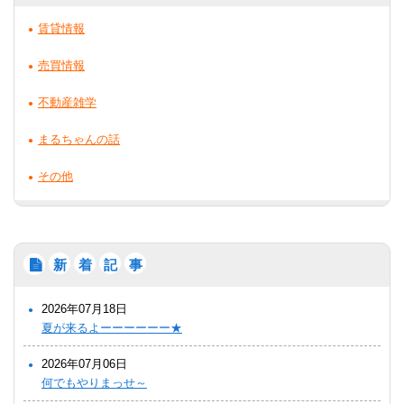
賃貸情報
売買情報
不動産雑学
まるちゃんの話
その他
新
着
記
事
2026年07月18日
夏が来るよーーーーーー★
2026年07月06日
何でもやりまっせ～