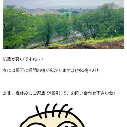
眺望が良いですね～♪
春には眼下に満開の桜が広がりますよ(⌯¤̴̶̷̀ω¤̴̶̷́)✧ｽﾃｷ
是非、夏休みにご家族で相談して、お問い合わせ下さいね♪