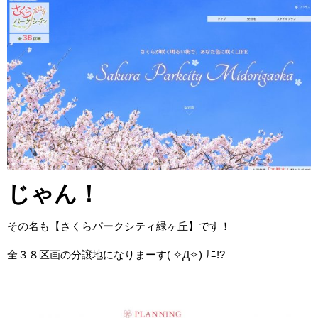
じゃん！
その名も【さくらパークシティ緑ヶ丘】です！
全３８区画の分譲地になりまーす( ✧Д✧) ﾅﾆ!?