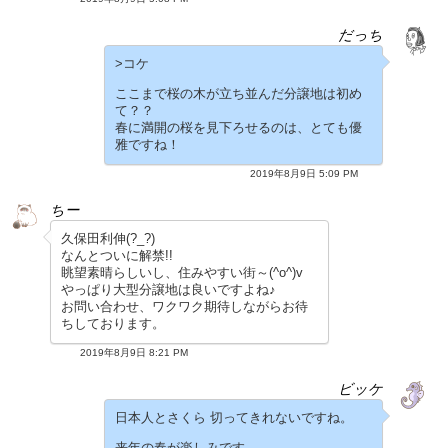
だっち
>コケ
ここまで桜の木が立ち並んだ分譲地は初め
て？？
春に満開の桜を見下ろせるのは、とても優
雅ですね！
2019年8月9日 5:09 PM
ちー
久保田利伸(?_?)
なんとついに解禁!!
眺望素晴らしいし、住みやすい街～(^o^)v
やっぱり大型分譲地は良いですよね♪
お問い合わせ、ワクワク期待しながらお待
ちしております。
2019年8月9日 8:21 PM
ビッケ
日本人とさくら 切ってきれないですね。
来年の春が楽しみです。