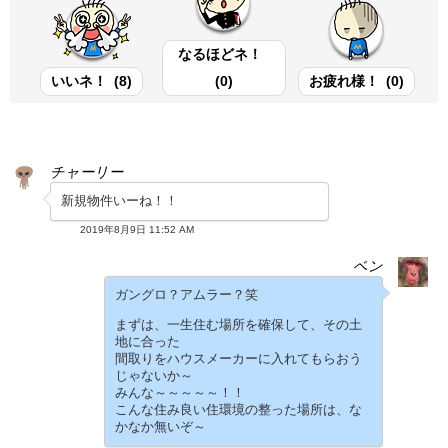
なるほどネ！
いいネ！
(
8
)
(
0
)
お疲れ様！
(
0
)
チャーリー
新規物件いーね！！
2019年8月9日 11:52 AM
ベン
ガングロ？アムラー？笑
まずは、一生住む場所を確保して、その土
地に合った
間取りをハウスメーカーに入れてもらおう
じゃないか～
みんな～～～～～！！
こんな住み良い住環境の整った場所は、な
かなか無いぞ～