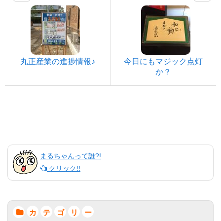
丸正産業の進捗情報♪
今日にもマジック点灯
か？
まるちゃんって誰?!
クリック!!
カ
テ
ゴ
リ
ー