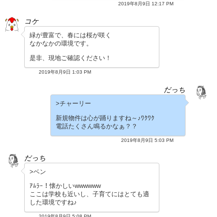
2019年8月9日 12:17 PM
コケ
緑が豊富で、春には桜が咲く
なかなかの環境です。
是非、現地ご確認ください！
2019年8月9日 1:03 PM
だっち
>チャーリー
新規物件は心が踊りますね～♪ﾜｸﾜｸ
電話たくさん鳴るかなぁ？？
2019年8月9日 5:03 PM
だっち
>ベン
ｱﾑﾗｰ！懐かしいwwwwww
ここは学校も近いし、子育てにはとても適
した環境ですね♪
2019年8月9日 5:08 PM