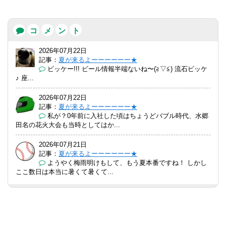
コ
メ
ン
ト
2026年07月22日
記事：
夏が来るよーーーーーー★
ビッケー!!! ビール情報半端ないね〜(⁠≧⁠▽⁠≦⁠) 流石ビッケ
♪ 座...
2026年07月22日
記事：
夏が来るよーーーーーー★
私が？0年前に入社した頃はちょうどバブル時代、水郷
田名の花火大会も当時としてはか...
2026年07月21日
記事：
夏が来るよーーーーーー★
ようやく梅雨明けもして、もう夏本番ですね！ しかし
ここ数日は本当に暑くて暑くて...