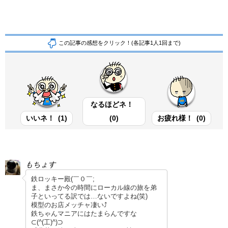
この記事の感想をクリック！(各記事1人1回まで)
なるほどネ！
いいネ！
(
1
)
(
0
)
お疲れ様！
(
0
)
もちょす
鉄ロッキー殿(￣０￣;
ま、まさか今の時間にローカル線の旅を弟
子といってる訳では…ないですよね(笑)
模型のお店メッチャ凄い⤴
鉄ちゃんマニアにはたまらんですな
⊂(^(工)^)⊃