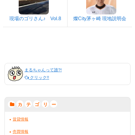
現場のゴリさん♪ Vol.8
燦City茅ヶ崎 現地説明会
まるちゃんって誰?!
クリック!!
カ
テ
ゴ
リ
ー
賃貸情報
売買情報