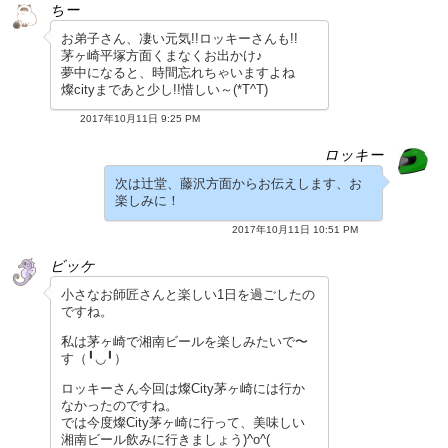
ちー
お弟子さん、凄い元気!!ロッキーさんも!!
茅ヶ崎平塚方面くまなくお出かけ♪
夢中になると、時間忘れちゃいますよね
燦cityまであと少し!!惜しい～(*T^T)
2017年10月11日 9:25 PM
ロッキー
次は辻堂、藤沢方面からお伝えします、お
楽しみに！
2017年10月11日 10:51 PM
ビッケ
小さなお師匠さんと楽しい1日を過ごしたの
ですね。
私は茅ヶ崎で湘南ビールを楽しみたいで〜
す（╹◡╹）
ロッキーさん今回は燦City茅ヶ崎には行か
なかったのですね。
では今度燦City茅ヶ崎に行って、美味しい
湘南ビール飲みに行きましょう)^o^(