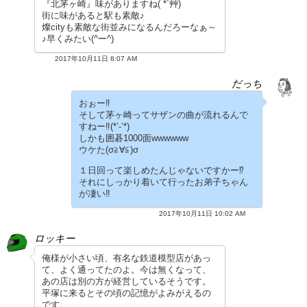
『北茅ヶ崎』味がありますね( *´艸)
街に味があると駅も素敵♪
燦cityも素敵な街並みになるんだろーなぁ～
♪早くみたい(^ー^)
2017年10月11日 8:07 AM
だっち
おぉー‼︎
そして茅ヶ崎ってサザンの曲が流れるんで
すねー‼︎(*’-‘*)
しかも囲碁1000面wwwwww
ウケた(σ≧∀≦)σ
１日回って楽しめたんじゃないですかー⁉︎
それにしっかり着いて行ったお弟子ちゃん
が凄い‼︎
2017年10月11日 10:02 AM
ロッキー
俺様が小さい頃、有名な鉄道模型店があっ
て、よく通ってたのよ。今は無くなって、
あの店は別の方が経営しているそうです。
平塚に来るとその頃の記憶がよみがえるの
です。