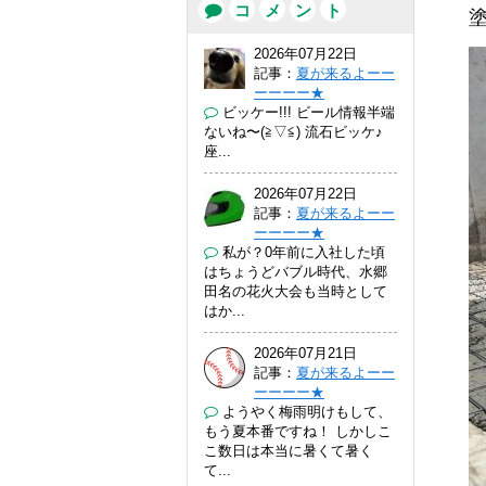
コ
メ
ン
ト
塗
2026年07月22日
記事：
夏が来るよーー
ーーーー★
ビッケー!!! ビール情報半端
ないね〜(⁠≧⁠▽⁠≦⁠) 流石ビッケ♪
座...
2026年07月22日
記事：
夏が来るよーー
ーーーー★
私が？0年前に入社した頃
はちょうどバブル時代、水郷
田名の花火大会も当時として
はか...
2026年07月21日
記事：
夏が来るよーー
ーーーー★
ようやく梅雨明けもして、
もう夏本番ですね！ しかしこ
こ数日は本当に暑くて暑く
て...