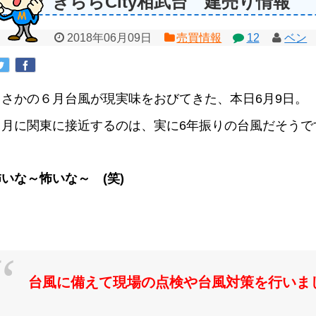
きららCity相武台 建売り情報
2018年06月09日
売買情報
12
ベン
まさかの６月台風が現実味をおびてきた、本日6月9日。
６月に関東に接近するのは、実に6年振りの台風だそうで
いな～怖いな～ (笑)
台風に備えて現場の点検や台風対策を行いま