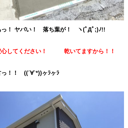
っ！ ヤバい！ 落ち葉が！ ヽ(ﾟДﾟ;)ﾉ!!
安心してください！ 乾いてますから！！
っ！！ ((´∀`*))ヶﾗヶﾗ