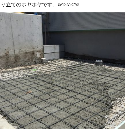
り立てのホヤホヤです。ฅ^>ω<^ฅ