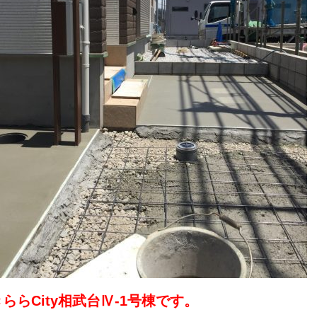
きららCity相武台Ⅳ-1号棟です。