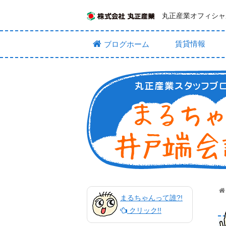
丸正産業オフィシャ
賃貸情報
ブログホーム
まるちゃんって誰?!
クリック!!