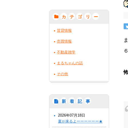
カ
テ
ゴ
リ
ー
賃貸情報
売買情報
不動産雑学
まるちゃんの話
怖
その他
新
着
記
事
2026年07月18日
夏が来るよーーーーーー★