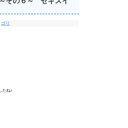
～その６～ セキスイ
ゴリ
したね♪