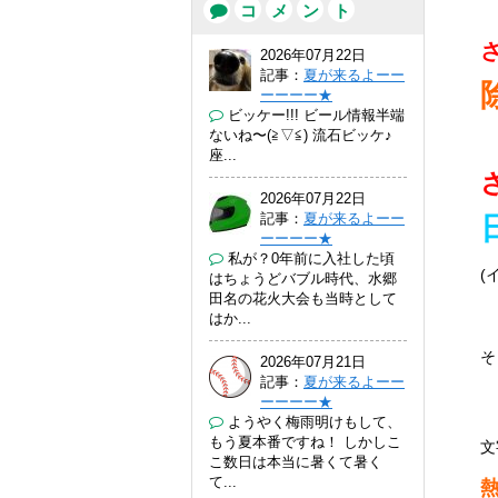
コ
メ
ン
ト
2026年07月22日
記事：
夏が来るよーー
ーーーー★
ビッケー!!! ビール情報半端
ないね〜(⁠≧⁠▽⁠≦⁠) 流石ビッケ♪
座...
2026年07月22日
記事：
夏が来るよーー
ーーーー★
私が？0年前に入社した頃
(
はちょうどバブル時代、水郷
田名の花火大会も当時として
はか...
そ
2026年07月21日
記事：
夏が来るよーー
ーーーー★
ようやく梅雨明けもして、
もう夏本番ですね！ しかしこ
文
こ数日は本当に暑くて暑く
て...