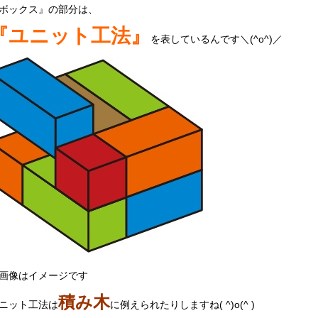
ボックス』の部分は、
『ユニット工法』
を表しているんです＼(^o^)／
画像はイメージです
積み木
ニット工法は
に例えられたりしますね( ^)o(^ )