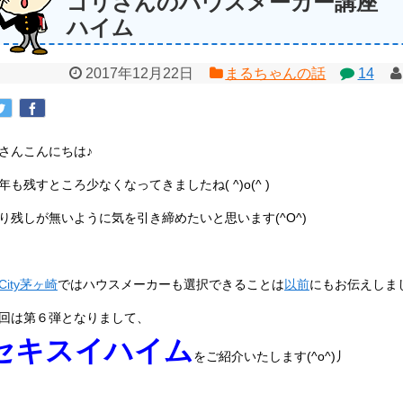
ゴリさんのハウスメーカー講座 
ハイム
2017年12月22日
まるちゃんの話
14
さんこんにちは♪
年も残すところ少なくなってきましたね( ^)o(^ )
り残しが無いように気を引き締めたいと思います(^O^)
City茅ヶ崎
ではハウスメーカーも選択できることは
以前
にもお伝えしま
回は第６弾となりまして、
セキスイハイム
をご紹介いたします(^o^)丿