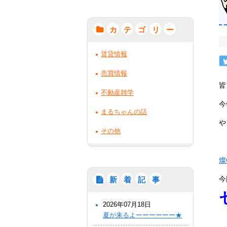
カ
テ
ゴ
リ
ー
賃貸情報
売買情報
皆
不動産雑学
今
まるちゃんの話
や
その他
燦
今
新
着
記
事
2026年07月18日
夏が来るよーーーーーー★