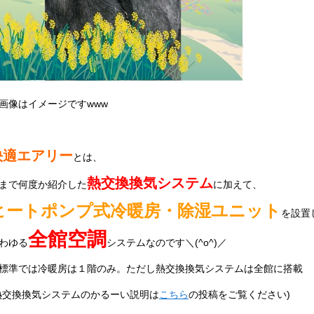
画像はイメージですwww
快適エアリー
とは、
熱交換換気システム
まで何度か紹介した
に加えて、
ヒートポンプ式冷暖房・除湿ユニット
を設置
全館空調
わゆる
システムなのです＼(^o^)／
標準では冷暖房は１階のみ。ただし熱交換換気システムは全館に搭載
熱交換換気システムのかるーい説明は
こちら
の投稿をご覧ください)