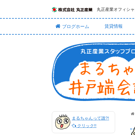
丸正産業オフィシャ
賃貸情報
ブログホーム
まるちゃんって誰?!
クリック!!