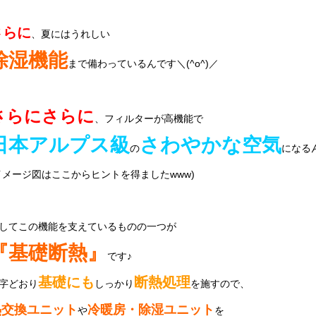
さらに
、夏にはうれしい
除湿機能
まで備わっているんです＼(^o^)／
さらにさらに
、フィルターが高機能で
日本アルプス級
さわやかな空気
の
になるん
イメージ図はここからヒントを得ましたwww)
してこの機能を支えているものの一つが
『基礎断熱』
です♪
基礎にも
断熱処理
字どおり
しっかり
を施すので、
熱交換ユニット
冷暖房・除湿ユニット
や
を