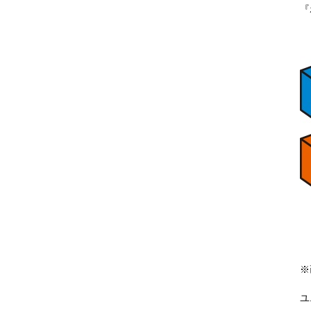
『
※
ユ