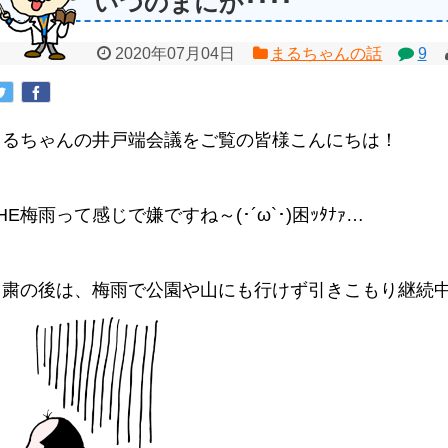
いつのまにか････
2020年07月04日
まるちゃんの話
9
まるちゃんの井戸端会議をご覧の皆様こんにちは！
HE梅雨って感じで嫌ですね～(･´ω`･)困ｯﾀﾅｧ…
自粛の後は、梅雨で公園や山にも行けず引きこもり継続