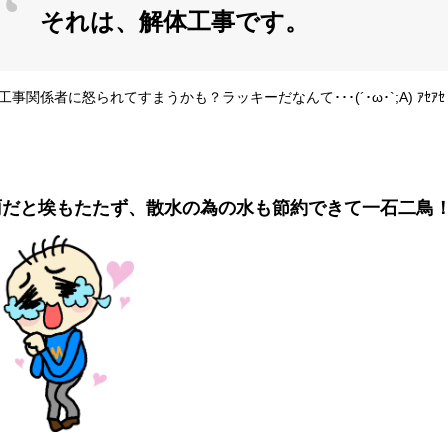
それは、解体工事です。
工事関係者に怒られてすまうかも？ラッキーだなんて･･･(´･ω･`;A) ｱｾｱ
雨だと埃もたたず、散水の為の水も節約できて一石二鳥