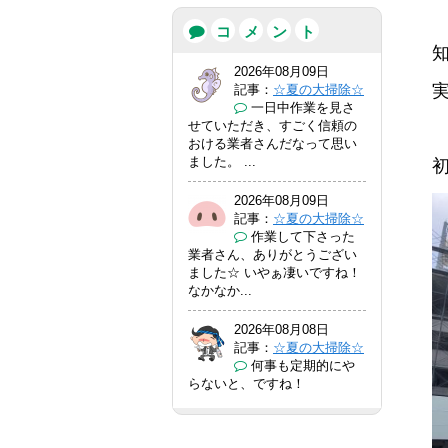
コ
メ
ン
ト
2026年08月09日
記事：
☆夏の大掃除☆
一日中作業を見さ
せていただき、すごく信頼の
おける業者さんだなって思い
ました。 ...
初
2026年08月09日
記事：
☆夏の大掃除☆
作業して下さった
業者さん、ありがとうござい
ました☆ いやぁ凄いですね！
なかなか...
2026年08月08日
記事：
☆夏の大掃除☆
何事も定期的にや
らないと、ですね！