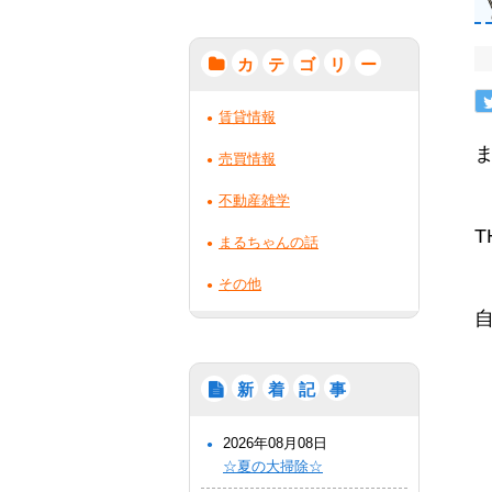
カ
テ
ゴ
リ
ー
賃貸情報
売買情報
不動産雑学
T
まるちゃんの話
その他
新
着
記
事
2026年08月08日
☆夏の大掃除☆