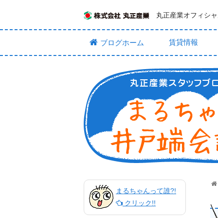
丸正産業オフィシャ
賃貸情報
ブログホーム
まるちゃんって誰?!
クリック!!