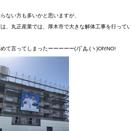
知らない方も多いかと思いますが、
実は、丸正産業では、厚木市で大きな解体工事を行って
めて言ってしまったーーーーー(ﾉ)ﾟД｡(ヽ)Oh!NO!