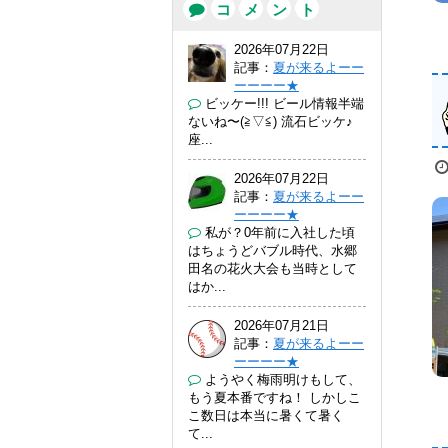
コ
メ
ン
ト
2026年07月22日
記事：
夏が来るよーー
ーーーー★
ビッケー!!! ビール情報半端
ないね〜(⁠≧⁠▽⁠≦⁠) 流石ビッケ♪
座...
2026年07月22日
記事：
夏が来るよーー
ーーーー★
私が？0年前に入社した頃
はちょうどバブル時代、水郷
田名の花火大会も当時として
はか...
2026年07月21日
記事：
夏が来るよーー
ーーーー★
ようやく梅雨明けもして、
もう夏本番ですね！ しかしこ
こ数日は本当に暑くて暑く
て...