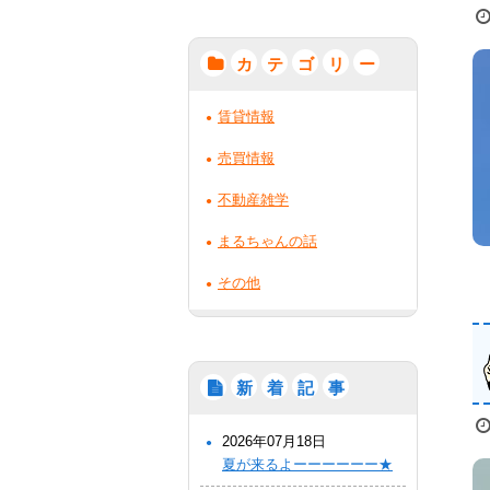
カ
テ
ゴ
リ
ー
賃貸情報
売買情報
不動産雑学
まるちゃんの話
その他
新
着
記
事
2026年07月18日
夏が来るよーーーーーー★