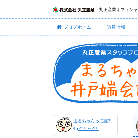
丸正産業オフィシャ
賃貸情報
ブログホーム
まるちゃんって誰?!
クリック!!