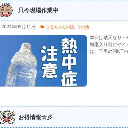
只今現場作業中
2024年05月11日
まるちゃんの話
,
その他
本日は晴天なり～
梅雨入り前にやれ
は、千里の国NTの 
お得情報☆彡