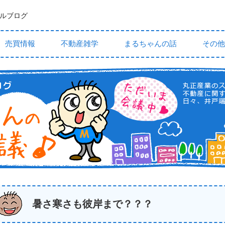
ルブログ
売買情報
不動産雑学
まるちゃんの話
その他
暑さ寒さも彼岸まで？？？