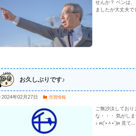
せんか？ ベンは
ましたが大丈夫でしょ
お久しぶりです♪
2024年02月27日
売買情報
ご無沙汰しており
な・・・ 気がし
♪ ฅ(`•ᆺ•´)ฅ 見て...