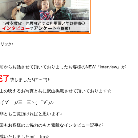
クリック↑
前からお話させて頂いておりましたお客様のNEW『interview』が
完了
致しました
٩
(*´
︶
`*)
۶
山の映えるお写真と共に沢山掲載させて頂いております☆
ヽ(ﾟ∀ﾟ
)
ﾉ三 三ヽ
(
ﾟ∀ﾟ
)
ﾉ♪
非ともご覧頂ければと思います♪
回もお客様のご協力のもと素敵なインタビュー記事が
成いたしましたm(__)m☆