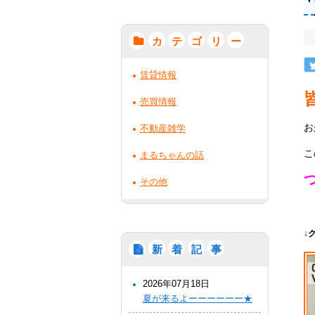
カ
テ
ゴ
リ
ー
賃貸情報
売買情報
お
不動産雑学
こ
まるちゃんの話
その他
↓
新
着
記
事
2026年07月18日
夏が来るよーーーーーー★