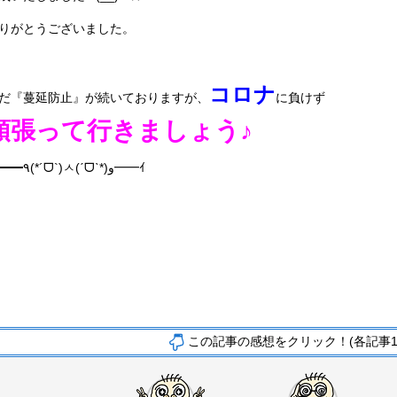
りがとうございました。
コロナ
だ『蔓延防止』が続いておりますが、
に負けず
頑張って行きましょう♪
ｴ━━
٩
(*´
ᗜ
`)
ㅅ
(
ˊ
ᗜ
ˋ
*)
و
━━
ｲ
この記事の感想をクリック！(各記事1