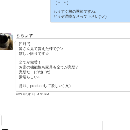
（＾_＾）
もうすぐ桜の季節ですね。
どうぞ満喫なさって下さい(^o^)
もちょす
(*´艸`*)
皆さん見て貰えた様で(^^♪
嬉しい限りです☆
全てが完璧！
お家の機能性も家具も全てが完璧☆
完璧だー( ;∀;)( ;∀;)
素晴らしい♪
是非、produceして欲しい( ;∀;)
2022年3月14日 4:38 PM