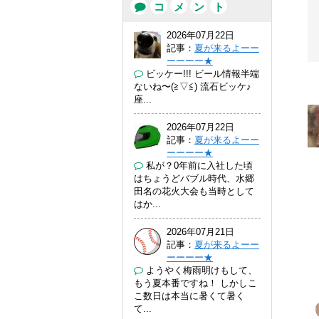
コ
メ
ン
ト
2026年07月22日
記事：
夏が来るよーー
ーーーー★
ビッケー!!! ビール情報半端
ないね〜(⁠≧⁠▽⁠≦⁠) 流石ビッケ♪
座...
2026年07月22日
記事：
夏が来るよーー
ーーーー★
私が？0年前に入社した頃
はちょうどバブル時代、水郷
田名の花火大会も当時として
はか...
2026年07月21日
記事：
夏が来るよーー
ーーーー★
ようやく梅雨明けもして、
もう夏本番ですね！ しかしこ
こ数日は本当に暑くて暑く
て...