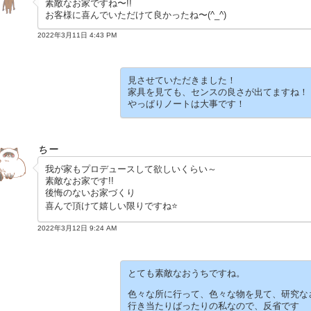
素敵なお家ですね〜!!
お客様に喜んでいただけて良かったね〜(^_^)
2022年3月11日 4:43 PM
見させていただきました！
家具を見ても、センスの良さが出てますね！
やっぱりノートは大事です！
ちー
我が家もプロデュースして欲しいくらい～
素敵なお家です!!
後悔のないお家づくり
喜んで頂けて嬉しい限りですね⭐
2022年3月12日 9:24 AM
とても素敵なおうちですね。
色々な所に行って、色々な物を見て、研究な
行き当たりばったりの私なので、反省です