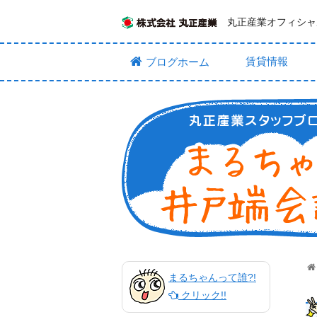
丸正産業オフィシャ
賃貸情報
ブログホーム
まるちゃんって誰?!
クリック!!