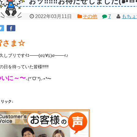
2022年03月11日
その他
7
もちょ
皆さま☆
久しブリです
ｲｴ───
(σ
≧∀≦
)σ
───
ｨ♪
の日を待っていた皆様‼‼‼
ついに～
〜
⸜
(*
ˊ
ᗜ
ˋ
*)
⸝
⋆
*
〜
クリック↓